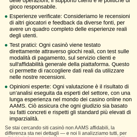
delle operazioni, il supporto clienti e le politiche di
gioco responsabile.
Esperienze verificate: Consideriamo le recensioni
di altri giocatori e feedback da diverse fonti, per
avere un quadro completo delle esperienze reali
degli utenti.
Test pratici: Ogni casinò viene testato
direttamente attraverso giochi reali, con test sulle
modalità di pagamento, sul servizio clienti e
sull'affidabilità generale della piattaforma. Questo
ci permette di raccogliere dati reali da utilizzare
nelle nostre recensioni.
Opinioni esperte: Ogni valutazione è il risultato di
un’analisi eseguita da esperti del settore, con una
lunga esperienza nel mondo dei casino online non
AAMS. Ciò assicura che ogni giudizio sia basato
su fatti concreti e rispetti gli standard più elevati di
imparzialità.
Se stai cercando siti casinò non AAMS affidabili, la
differenza sta nei dettagli — e noi li analizziamo tutti, per