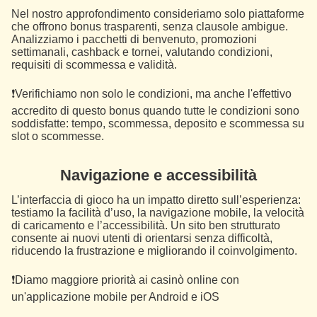
Nel nostro approfondimento consideriamo solo piattaforme
che offrono bonus trasparenti, senza clausole ambigue.
Analizziamo i pacchetti di benvenuto, promozioni
settimanali, cashback e tornei, valutando condizioni,
requisiti di scommessa e validità.
❗Verifichiamo non solo le condizioni, ma anche l'effettivo
accredito di questo bonus quando tutte le condizioni sono
soddisfatte: tempo, scommessa, deposito e scommessa su
slot o scommesse.
Navigazione e accessibilità
L’interfaccia di gioco ha un impatto diretto sull’esperienza:
testiamo la facilità d’uso, la navigazione mobile, la velocità
di caricamento e l’accessibilità. Un sito ben strutturato
consente ai nuovi utenti di orientarsi senza difficoltà,
riducendo la frustrazione e migliorando il coinvolgimento.
❗Diamo maggiore priorità ai casinò online con
un'applicazione mobile per Android e iOS