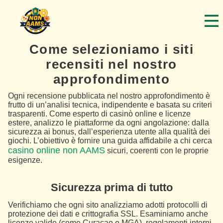
Come selezioniamo i siti
recensiti nel nostro
approfondimento
Ogni recensione pubblicata nel nostro approfondimento è
frutto di un’analisi tecnica, indipendente e basata su criteri
trasparenti. Come esperto di casinò online e licenze
estere, analizzo le piattaforme da ogni angolazione: dalla
sicurezza ai bonus, dall’esperienza utente alla qualità dei
giochi. L’obiettivo è fornire una guida affidabile a chi cerca
casino online non AAMS
sicuri, coerenti con le proprie
esigenze.
Sicurezza prima di tutto
Verifichiamo che ogni sito analizziamo adotti protocolli di
protezione dei dati e crittografia SSL. Esaminiamo anche
licenze valide (come Curaçao o MGA), regolamenti interni